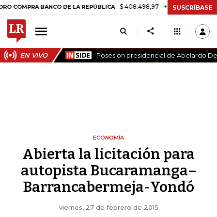
$ 408.498,97
+$ 8.753,81
+2,19%
MPRA BANCO DE LA REPÚBLICA
T
SUSCRÍBASE
EN VIVO
Posesión presidencial de Abelardo De 
ECONOMÍA
Abierta la licitación para
autopista Bucaramanga–
Barrancabermeja-Yondó
viernes, 27 de febrero de 2015