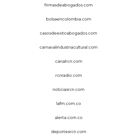
firmasdeabogados.com
bolsaencolombia.com
casosdeexitoabogados.com
carnavalindustriacultural.com
canalrcn.com
rcnradio.com
noticiasrcn.com
lafm.com.co
alerta.com.co
deportesrcn.com