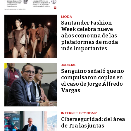
MODA
Santander Fashion
Week celebra nueve
años como una de las
plataformas de moda
más importantes
JUDICIAL
Sanguino señaló que no
compulsaron copias en
el caso de Jorge Alfredo
Vargas
INTERNET ECONOMY
Ciberseguridad: del área
de TI a las juntas