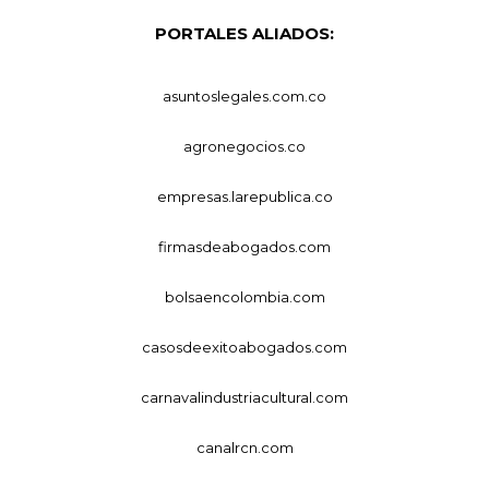
PORTALES ALIADOS:
asuntoslegales.com.co
agronegocios.co
empresas.larepublica.co
firmasdeabogados.com
bolsaencolombia.com
casosdeexitoabogados.com
carnavalindustriacultural.com
canalrcn.com