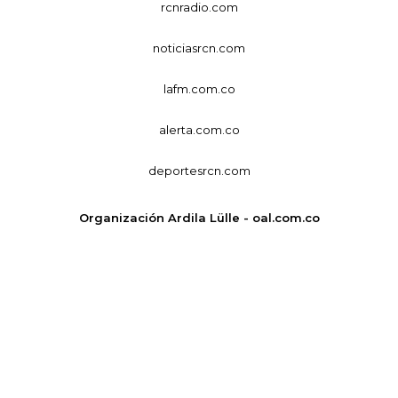
rcnradio.com
noticiasrcn.com
lafm.com.co
alerta.com.co
deportesrcn.com
Organización Ardila Lülle - oal.com.co