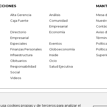
CCIONES
MANT
Alta Gerencia
Análisis
Mesa d
Caja Fuerte
Comunidad
Nuestr
Empresarial
Contác
Directorio
Economía
Aviso 
Empresarial
Términ
Especiales
Eventos
Políti
Finanzas Personales
Globoeconomía
Polític
Infraestructura
Inside
Superi
Obituarios
Ocio
Responsabilidad
Salud Ejecutiva
Social
Videos
.larepublica.co
firmasdeabogados.com
bolsaencolombia.com
 usa cookies propias y de terceros para analizar el