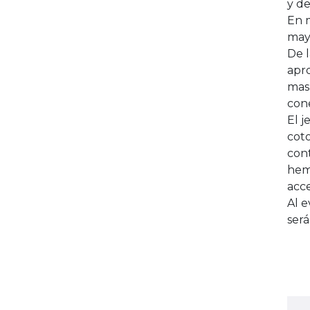
y de
En m
mayo
De 
apr
mas
cone
El j
coto
cont
hemo
acce
Al e
será