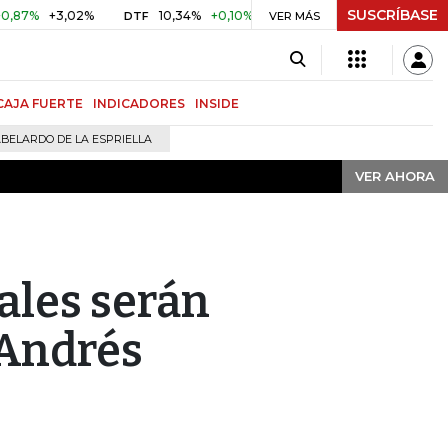
SUSCRÍBASE
VER AHORA
%
+3,02%
10,34%
+0,10%
+0,98%
$ 416,91
+$ 0,05
DTF
VER MÁS
UVR
CAJA FUERTE
INDICADORES
INSIDE
BELARDO DE LA ESPRIELLA
VER AHORA
tales serán
 Andrés