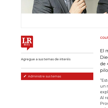
COL
El 
Die
Agregue a sus temas de interés
de 
pil
Administre sus temas
“Est
un 
exp
Al r
Pro