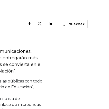
GUARDAR
Comunicaciones,
se entregarán más
s se convierta en el
Nación”.
uelas públicas con todo
io de Educación”,
 la isla de
 enlace de microondas