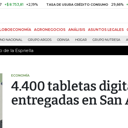
 de la Espriella
8.753,81
+2,19%
29,66%
+0,87
TASA DE USURA CRÉDITO CONSUMO
LOBOECONOMÍA
AGRONEGOCIOS
ANÁLISIS
ASUNTOS LEGALES
RNO NACIONAL
GRUPO ARGOS
ODINSA
HOGAR
GRUPO NUTRESA
A
 de la Espriella
ECONOMÍA
4.400 tabletas digi
entregadas en San