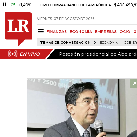
Posesión presidencial de Abelardo
EN VIVO
,05
+1,40%
$ 408.498,97
+$ 
ORO COMPRA BANCO DE LA REPÚBLICA
VIERNES, 07 DE AGOSTO DE 2026
FINANZAS
ECONOMÍA
EMPRESAS
OCIO
G
TEMAS DE CONVERSACIÓN
ECONOMÍA
GOBIE
Posesión presidencial de Abelardo
EN VIVO