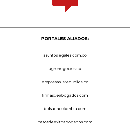
PORTALES ALIADOS:
asuntoslegales.com.co
agronegocios.co
empresas.larepublica.co
firmasdeabogados.com
bolsaencolombia.com
casosdeexitoabogados.com