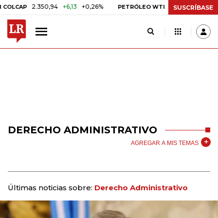
2.350,94
+6,13
+0,26%
US$ 78,01
US$ 2,92
LCAP
PETRÓLEO WTI
SUSCRÍBASE
DERECHO ADMINISTRATIVO
AGREGAR A MIS TEMAS
Últimas noticias sobre:
Derecho Administrativo