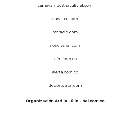
carnavalindustriacultural.com
canalrcn.com
rcnradio.com
noticiasrcn.com
lafm.com.co
alerta.com.co
deportesrcn.com
Organización Ardila Lülle - oal.com.co