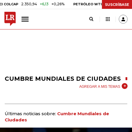
2.350,94
+6,13
+0,26%
US$ 78,01
US$ 2,9
OLCAP
PETRÓLEO WTI
SUSCRÍBASE
CUMBRE MUNDIALES DE CIUDADES
AGREGAR A MIS TEMAS
Últimas noticias sobre:
Cumbre Mundiales de
Ciudades