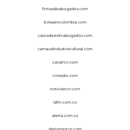
firmasdeabogados.com
bolsaencolombia.com
casosdeexitoabogados.com
carnavalindustriacultural.com
canalrcn.com
rcnradio.com
noticiasrcn.com
lafm.com.co
alerta.com.co
deportesrcn.com