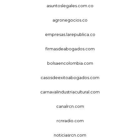
asuntoslegales.com.co
agronegocios.co
empresas.larepublica.co
firmasdeabogados.com
bolsaencolombia.com
casosdeexitoabogados.com
carnavalindustriacultural.com
canalrcn.com
rcnradio.com
noticiasrcn.com