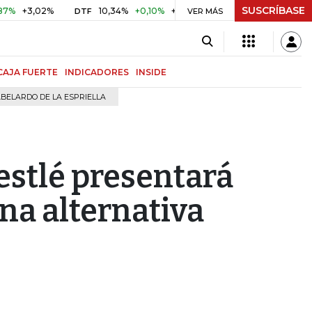
SUSCRÍBASE
3,02%
10,34%
+0,10%
+0,98%
$ 416,96
+$ 0,05
+0,
DTF
VER MÁS
UVR
CAJA FUERTE
INDICADORES
INSIDE
BELARDO DE LA ESPRIELLA
estlé presentará
na alternativa