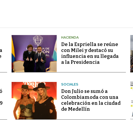
HACIENDA
De la Espriella se reúne
a
con Milei y destacó su
e
influencia en su llegada
a la Presidencia
SOCIALES
ó
Don Julio se sumó a
Colombiamoda con una
69
celebración en la ciudad
de Medellín