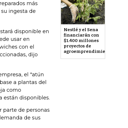
 preparados más
 su ingesta de
Nestlé y el Sena
stará disponible en
financiarán con
uede usar en
$1.400 millones
proyectos de
wiches con el
agroemprendimiento
ccionadas, dijo
empresa, el "atún
base a plantas del
oja como
 están disponibles.
r parte de personas
 demanda de sus