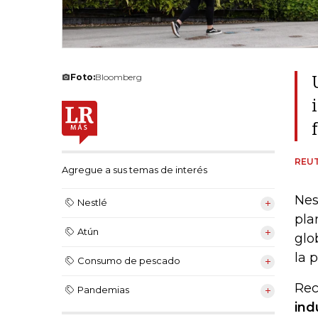
Foto:
Bloomberg
REU
Agregue a sus temas de interés
Nes
Nestlé
pla
Atún
glo
la 
Consumo de pescado
Rec
Pandemias
ind