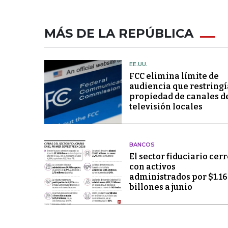
MÁS DE LA REPÚBLICA
EE.UU.
FCC elimina límite de
audiencia que restringí
propiedad de canales d
televisión locales
BANCOS
El sector fiduciario cerr
con activos
administrados por $1.1
billones a junio