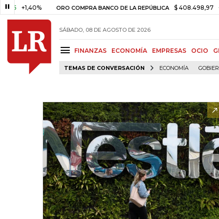
+1,40%
$ 408.498,97
+$ 8.75
ORO COMPRA BANCO DE LA REPÚBLICA
SÁBADO, 08 DE AGOSTO DE 2026
FINANZAS
ECONOMÍA
EMPRESAS
OCIO
G
TEMAS DE CONVERSACIÓN
ECONOMÍA
GOBIE