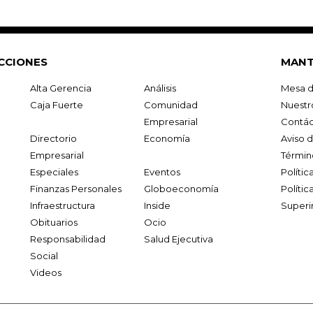
CCIONES
MANT
Alta Gerencia
Análisis
Mesa d
Caja Fuerte
Comunidad
Nuestr
Empresarial
Contác
Directorio
Economía
Aviso 
Empresarial
Términ
Especiales
Eventos
Políti
Finanzas Personales
Globoeconomía
Polític
Infraestructura
Inside
Superi
Obituarios
Ocio
Responsabilidad
Salud Ejecutiva
Social
Videos