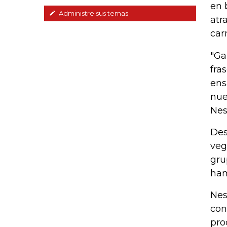
en 
Administre sus temas
atr
car
"Ga
fra
ens
nue
Nes
Des
veg
gru
ham
Nes
con
pro