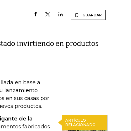
GUARDAR
stado invirtiendo en productos
ollada en base a
su lanzamiento
s en sus casas por
uevos productos.
igante de la
ARTÍCULO
RELACIONADO
limentos fabricados