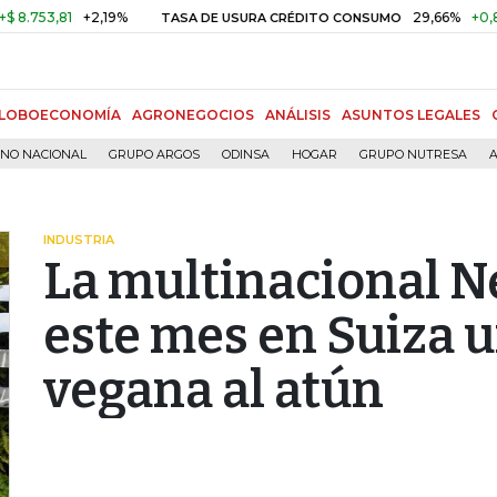
3,81
+2,19%
29,66%
+0,87%
+
TASA DE USURA CRÉDITO CONSUMO
LOBOECONOMÍA
AGRONEGOCIOS
ANÁLISIS
ASUNTOS LEGALES
RNO NACIONAL
GRUPO ARGOS
ODINSA
HOGAR
GRUPO NUTRESA
A
INDUSTRIA
La multinacional N
este mes en Suiza u
vegana al atún