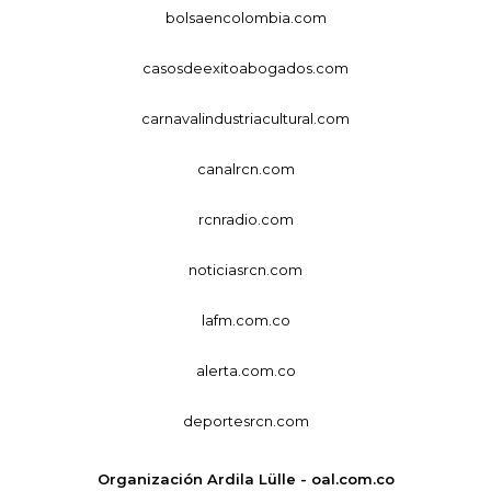
bolsaencolombia.com
casosdeexitoabogados.com
carnavalindustriacultural.com
canalrcn.com
rcnradio.com
noticiasrcn.com
lafm.com.co
alerta.com.co
deportesrcn.com
Organización Ardila Lülle - oal.com.co