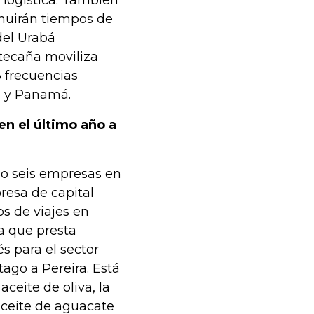
 logística. También
minuirán tiempos de
del Urabá
tecaña moviliza
3 frecuencias
i y Panamá.
n el último año a
do seis empresas en
resa de capital
s de viajes en
a que presta
s para el sector
ago a Pereira. Está
eite de oliva, la
aceite de aguacate