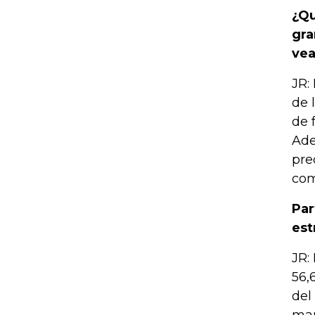
¿Qu
gra
vea
JR:
de 
de 
Ade
pre
com
Par
est
JR:
56,
del