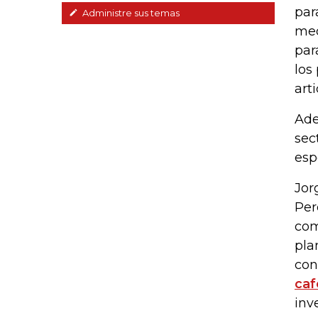
par
Administre sus temas
med
par
los
art
Ade
sec
esp
Jor
Per
com
pla
con
caf
inv