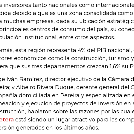
a inversores tanto nacionales como internacionales
ida debido a que es una zona consolidada como u
a muchas empresas, dada su ubicación estratégica
 principales centros de consumo del país, su conec
iculación institucional, entre otros aspectos.
más, esta región representa 4% del PIB nacional, 
tores económicos como la construcción, turismo y 
era que sus tres departamentos crezcan 1,6% su PI
ge Iván Ramírez, director ejecutivo de la Cámara 
eira; y Albeiro Rivera Duque, gerente general del 
pañía domiciliada en Pereira y especializada en e
neación y ejecución de proyectos de inversión en e
strucción, hablaron sobre las razones por las cual
etera
está siendo un lugar atractivo para las compa
ersión generadas en los últimos años.