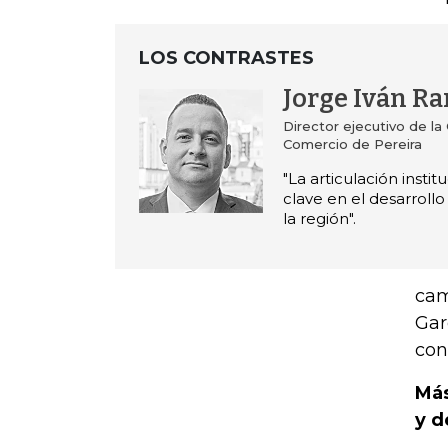
LOS CONTRASTES
Jorge Iván R
Director ejecutivo de l
Comercio de Pereira
"La articulación instit
clave en el desarroll
la región".
cam
Gar
con
Más
y d