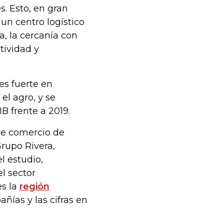
. Esto, en gran
n centro logístico
, la cercanía con
tividad y
es fuerte en
el agro, y se
B frente a 2019.
de comercio de
Grupo Rivera,
l estudio,
l sector
es la
región
ñías y las cifras en