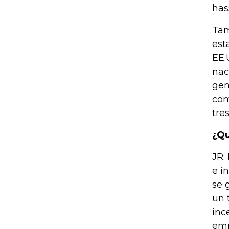
has
Tam
est
EE.
nac
gen
com
tre
¿Qu
JR:
e i
se 
un 
inc
emp