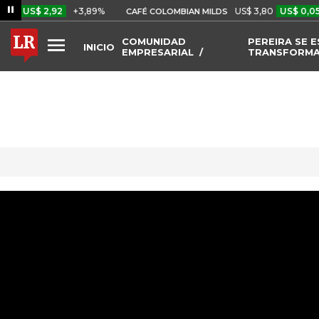
$ 2,92
+3,89%
US$ 3,80
US$ 0,05
+1,4
CAFÉ COLOMBIAN MILDS
COMUNIDAD
PEREIRA SE 
INICIO
EMPRESARIAL
TRANSFORM