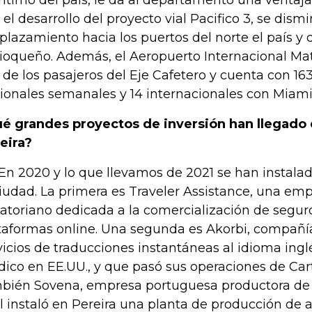
ítimo del país, le da al departamento una ventaja
 el desarrollo del proyecto vial Pacifico 3, se dis
plazamiento hacia los puertos del norte el país y 
ioqueño. Además, el Aeropuerto Internacional Ma
 de los pasajeros del Eje Cafetero y cuenta con 16
ionales semanales y 14 internacionales con Miam
é grandes proyectos de inversión han llegado e
eira?
 En 2020 y lo que llevamos de 2021 se han instala
ciudad. La primera es Traveler Assistance, una emp
atoriano dedicada a la comercialización de seguro
taformas online. Una segunda es Akorbi, compañí
vicios de traducciones instantáneas al idioma inglé
ico en EE.UU., y que pasó sus operaciones de Cart
bién Sovena, empresa portuguesa productora de ac
l instaló en Pereira una planta de producción de 