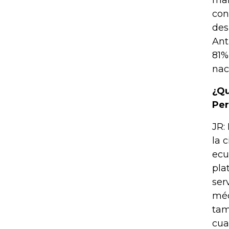
mar
con
des
Ant
81%
nac
¿Qu
Per
JR:
la 
ecu
pla
ser
méd
tam
cua