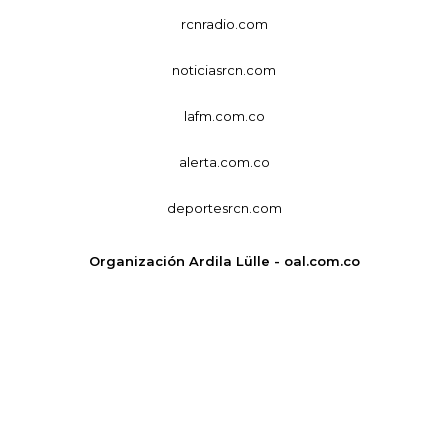
rcnradio.com
noticiasrcn.com
lafm.com.co
alerta.com.co
deportesrcn.com
Organización Ardila Lülle - oal.com.co