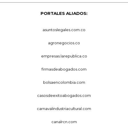
PORTALES ALIADOS:
asuntoslegales.com.co
agronegocios.co
empresas.larepublica.co
firmasdeabogados.com
bolsaencolombia.com
casosdeexitoabogados.com
carnavalindustriacultural.com
canalrcn.com