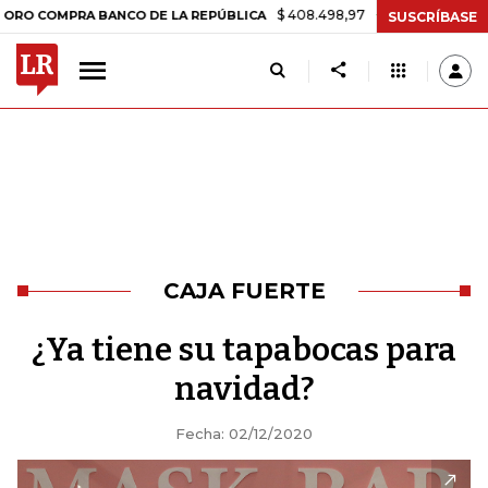
$ 408.498,97
+$ 8.753,81
+2,19%
PRA BANCO DE LA REPÚBLICA
TA
SUSCRÍBASE
CAJA FUERTE
¿Ya tiene su tapabocas para
navidad?
Fecha: 02/12/2020