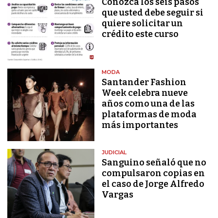
Conozca los seis pasos
que usted debe seguir si
quiere solicitar un
crédito este curso
MODA
Santander Fashion
Week celebra nueve
años como una de las
plataformas de moda
más importantes
JUDICIAL
Sanguino señaló que no
compulsaron copias en
el caso de Jorge Alfredo
Vargas