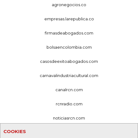
agronegocios.co
empresas.larepublica.co
firmasdeabogados.com
bolsaencolombia.com
casosdeexitoabogados.com
carnavalindustriacultural.com
canalrcn.com
rcnradio.com
noticiasrcn.com
COOKIES
lafm.com.co