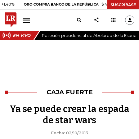
%
$ 408.498,97
+$ 8.753,81
ORO COMPRA BANCO DE LA REPÚBLICA
SUSCRÍBASE
EN VIVO
Posesión presidencial de Abelardo de la Espriell
CAJA FUERTE
Ya se puede crear la espada
de star wars
Fecha: 02/10/2013