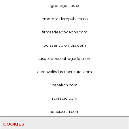
agronegocios.co
empresas.larepublica.co
firmasdeabogados.com
bolsaencolombia.com
casosdeexitoabogados.com
carnavalindustriacultural.com
canalrcn.com
rcnradio.com
noticiasrcn.com
COOKIES
lafm.com.co