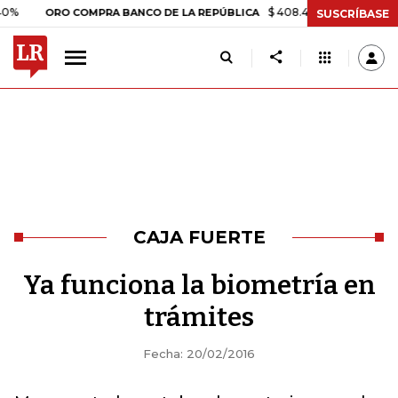
$ 408.498,97
+$ 8.753,81
+2
ORO COMPRA BANCO DE LA REPÚBLICA
SUSCRÍBASE
CAJA FUERTE
Ya funciona la biometría en
trámites
Fecha: 20/02/2016