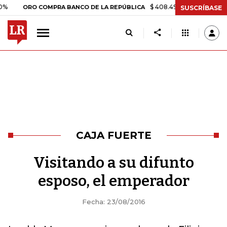
$ 408.498,97
+$ 8.753,81
+2,
ORO COMPRA BANCO DE LA REPÚBLICA
SUSCRÍBASE
CAJA FUERTE
Visitando a su difunto
esposo, el emperador
Fecha: 23/08/2016