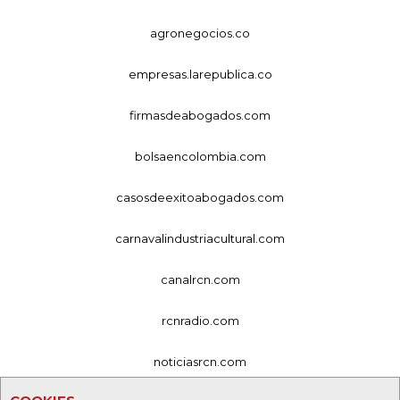
agronegocios.co
empresas.larepublica.co
firmasdeabogados.com
bolsaencolombia.com
casosdeexitoabogados.com
carnavalindustriacultural.com
canalrcn.com
rcnradio.com
noticiasrcn.com