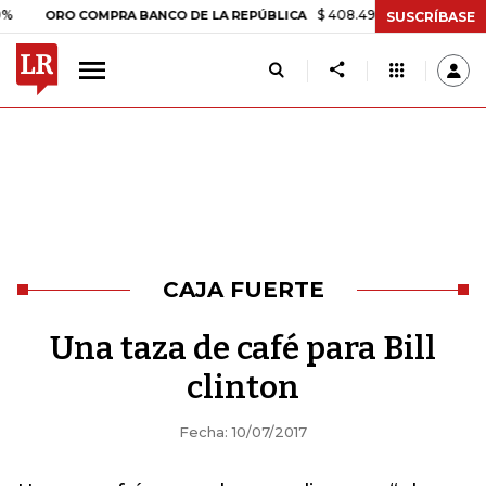
$ 408.498,97
+$ 8.753,81
+2,1
ORO COMPRA BANCO DE LA REPÚBLICA
SUSCRÍBASE
CAJA FUERTE
Una taza de café para Bill
clinton
Fecha: 10/07/2017