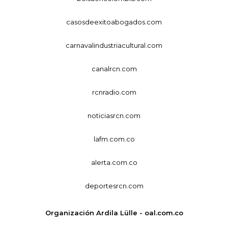
casosdeexitoabogados.com
carnavalindustriacultural.com
canalrcn.com
rcnradio.com
noticiasrcn.com
lafm.com.co
alerta.com.co
deportesrcn.com
Organización Ardila Lülle - oal.com.co