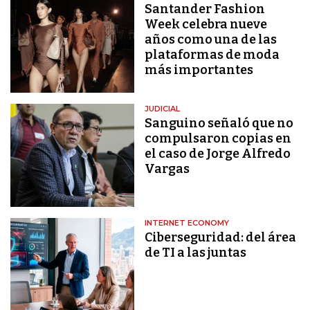
Santander Fashion
Week celebra nueve
años como una de las
plataformas de moda
más importantes
JUDICIAL
Sanguino señaló que no
compulsaron copias en
el caso de Jorge Alfredo
Vargas
INTERNET ECONOMY
Ciberseguridad: del área
de TI a las juntas