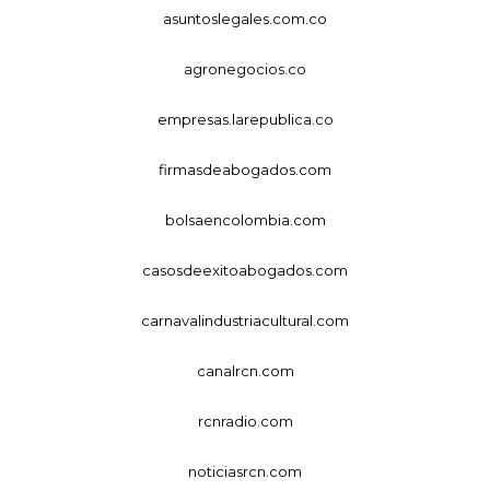
asuntoslegales.com.co
agronegocios.co
empresas.larepublica.co
firmasdeabogados.com
bolsaencolombia.com
casosdeexitoabogados.com
carnavalindustriacultural.com
canalrcn.com
rcnradio.com
noticiasrcn.com