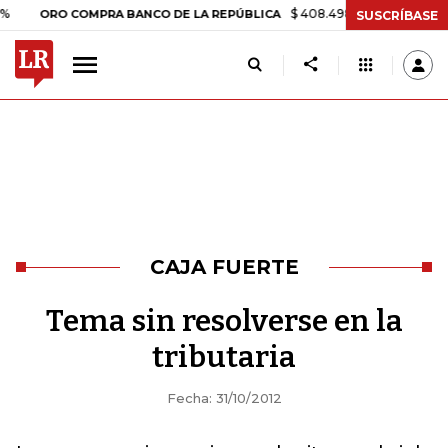
$ 408.498,97
+$ 8.753,81
+2,1
ORO COMPRA BANCO DE LA REPÚBLICA
SUSCRÍBASE
CAJA FUERTE
Tema sin resolverse en la
tributaria
Fecha: 31/10/2012