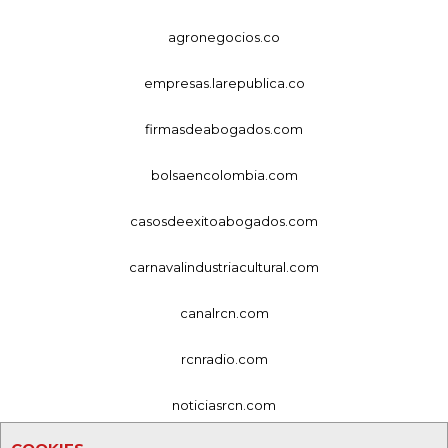
agronegocios.co
empresas.larepublica.co
firmasdeabogados.com
bolsaencolombia.com
casosdeexitoabogados.com
carnavalindustriacultural.com
canalrcn.com
rcnradio.com
noticiasrcn.com