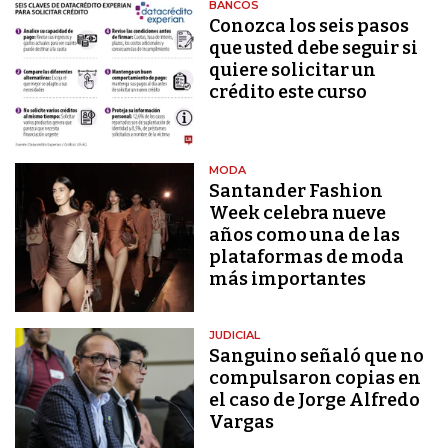
BANCOS
Conozca los seis pasos
que usted debe seguir si
quiere solicitar un
crédito este curso
MODA
Santander Fashion
Week celebra nueve
años como una de las
plataformas de moda
más importantes
JUDICIAL
Sanguino señaló que no
compulsaron copias en
el caso de Jorge Alfredo
Vargas