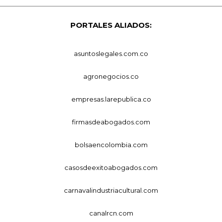
PORTALES ALIADOS:
asuntoslegales.com.co
agronegocios.co
empresas.larepublica.co
firmasdeabogados.com
bolsaencolombia.com
casosdeexitoabogados.com
carnavalindustriacultural.com
canalrcn.com