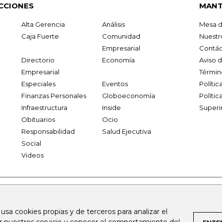
CCIONES
MANT
Alta Gerencia
Análisis
Mesa d
Caja Fuerte
Comunidad
Nuestr
Empresarial
Contác
Directorio
Economía
Aviso 
Empresarial
Términ
Especiales
Eventos
Políti
Finanzas Personales
Globoeconomía
Polític
Infraestructura
Inside
Superi
Obituarios
Ocio
Responsabilidad
Salud Ejecutiva
Social
Videos
.larepublica.co
firmasdeabogados.com
bolsaencolombia.com
 usa cookies propias y de terceros para analizar el
al.com
canalrcn.com
rcnradio.com
noticiasrcn.com
lafm.c