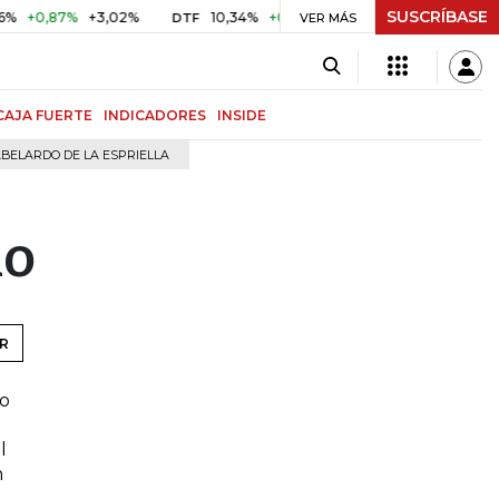
SUSCRÍBASE
0,87%
+3,02%
10,34%
+0,10%
+0,98%
$ 416,91
+$ 
DTF
VER MÁS
UVR
CAJA FUERTE
INDICADORES
INSIDE
BELARDO DE LA ESPRIELLA
io
R
do
l
n