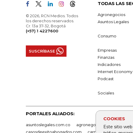
TODAS LAS SE
Agronegocios
© 2026, RCN Medios. Todos
los derechos reservados.
Asuntos Legales
Cr. 13a 37-32, Bogotá
(+57) 1 4227600
Consumo
Empresas
SUSCRÍBASE
Finanzas
Indicadores
Internet Economy
Podcast
Sociales
PORTALES ALIADOS:
COOKIES
asuntoslegales.com.co
agronegocios.co
empresas
Este sitio web
casosdeexitoabogados.com
carnavalindustriacultur