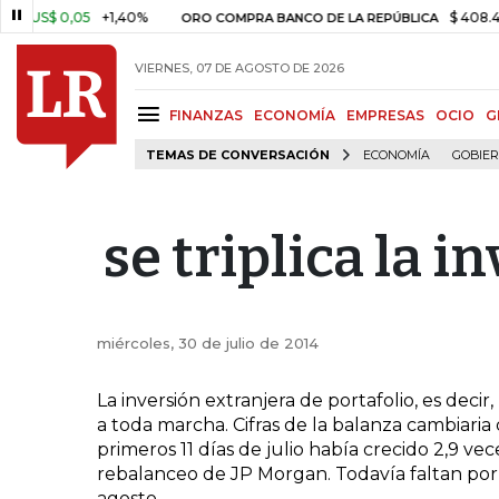
US$ 0,05
+1,40%
$ 408.498,9
ORO COMPRA BANCO DE LA REPÚBLICA
VIERNES, 07 DE AGOSTO DE 2026
FINANZAS
ECONOMÍA
EMPRESAS
OCIO
G
TEMAS DE CONVERSACIÓN
ECONOMÍA
GOBIE
se triplica la i
miércoles, 30 de julio de 2014
La inversión extranjera de portafolio, es decir
a toda marcha. Cifras de la balanza cambiari
primeros 11 días de julio había crecido 2,9 ve
rebalanceo de JP Morgan. Todavía faltan por 
agosto.