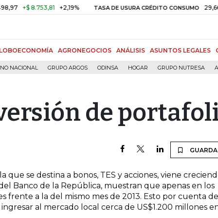
7
+$ 8.753,81
+2,19%
29,66%
+
TASA DE USURA CRÉDITO CONSUMO
LOBOECONOMÍA
AGRONEGOCIOS
ANÁLISIS
ASUNTOS LEGALES
RNO NACIONAL
GRUPO ARGOS
ODINSA
HOGAR
GRUPO NUTRESA
A
nversión de portafol
GUARDA
, la que se destina a bonos, TES y acciones, viene crecien
a del Banco de la República, muestran que apenas en los
ces frente a la del mismo mes de 2013. Esto por cuenta de
ingresar al mercado local cerca de US$1.200 millones e