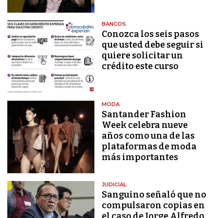
BANCOS
Conozca los seis pasos
que usted debe seguir si
quiere solicitar un
crédito este curso
MODA
Santander Fashion
Week celebra nueve
años como una de las
plataformas de moda
más importantes
JUDICIAL
Sanguino señaló que no
compulsaron copias en
el caso de Jorge Alfredo