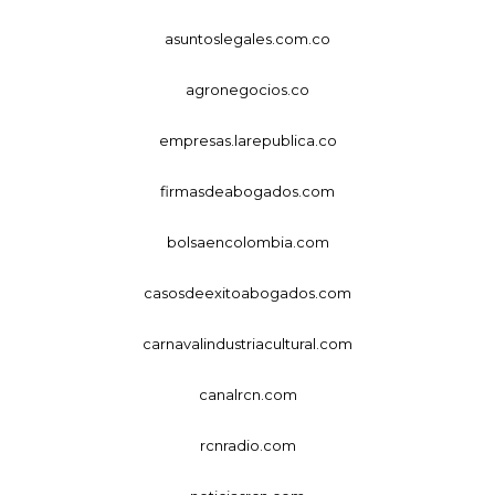
asuntoslegales.com.co
agronegocios.co
empresas.larepublica.co
firmasdeabogados.com
bolsaencolombia.com
casosdeexitoabogados.com
carnavalindustriacultural.com
canalrcn.com
rcnradio.com