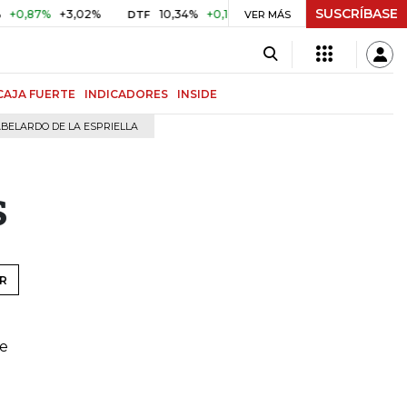
SUSCRÍBASE
87%
+3,02%
10,34%
+0,10%
+0,98%
$ 416,91
+$ 0,0
DTF
VER MÁS
UVR
CAJA FUERTE
INDICADORES
INSIDE
BELARDO DE LA ESPRIELLA
s
R
te