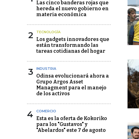
Las cinco banderas rojas que
hereda el nuevo gobierno en
materia económica
2
TECNOLOGÍA
Los gadgets innovadores que
están transformando las
tareas cotidianas del hogar
3
INDUSTRIA
Odinsa evolucionará ahora a
Grupo Argos Asset
Managment para el manejo
de los activos
4
COMERCIO
Esta es la oferta de Kokoriko
para los "Gustavos" y
"Abelardos" este 7 de agosto