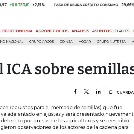
+$ 8.753,81
+2,19%
29,66%
+0,
TASA DE USURA CRÉDITO CONSUMO
LOBOECONOMÍA
AGRONEGOCIOS
ANÁLISIS
ASUNTOS LEGALES
RNO NACIONAL
GRUPO ARGOS
ODINSA
HOGAR
GRUPO NUTRESA
A
l ICA sobre semilla
GUARDA
ece requisitos para el mercado de semillas) que fue
ya va adelantado en ajustes y será presentado nuevamen
 detenido por quejas de los agricultores y se reescribió
ogieron observaciones de los actores de la cadena para