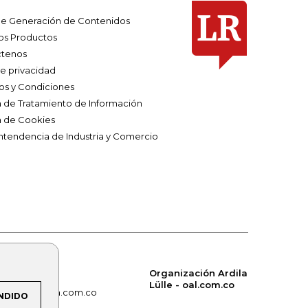
e Generación de Contenidos
os Productos
tenos
de privacidad
os y Condiciones
ca de Tratamiento de Información
a de Cookies
ntendencia de Industria y Comercio
Organización Ardila
Lülle - oal.com.co
om.co
alerta.com.co
NDIDO