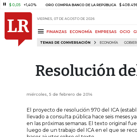
$ 0,05
+1,40%
$ 408.498,97
ORO COMPRA BANCO DE LA REPÚBLICA
VIERNES, 07 DE AGOSTO DE 2026
FINANZAS
ECONOMÍA
EMPRESAS
OCIO
G
TEMAS DE CONVERSACIÓN
ECONOMÍA
GOBIE
Resolución de
miércoles, 5 de febrero de 2014
El proyecto de resolución 970 del ICA (establ
llevado a consulta pública hace seis meses 
en las próximas semanas. El texto original fue
luego de un trabajo del ICA en el que se rec
hacer ajustes sobre el texto.