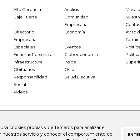
Alta Gerencia
Análisis
Mesa d
Caja Fuerte
Comunidad
Nuestr
Empresarial
Contác
Directorio
Economía
Aviso 
Empresarial
Términ
Especiales
Eventos
Políti
Finanzas Personales
Globoeconomía
Polític
Infraestructura
Inside
Superi
Obituarios
Ocio
Responsabilidad
Salud Ejecutiva
Social
Videos
.larepublica.co
firmasdeabogados.com
bolsaencolombia.com
 usa cookies propias y de terceros para analizar el
al.com
canalrcn.com
rcnradio.com
noticiasrcn.com
lafm.c
ar nuestros servicio y conocer el comportamiento del
ENTE