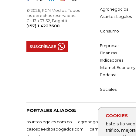
Agronegocios
© 2026, RCN Medios. Todos
los derechos reservados.
Asuntos Legales
Cr. 13a 37-32, Bogotá
(+57) 1 4227600
Consumo
Empresas
SUSCRÍBASE
Finanzas
Indicadores
Internet Economy
Podcast
Sociales
PORTALES ALIADOS:
COOKIES
asuntoslegales.com.co
agronegocios.co
empresas
Este sitio web
casosdeexitoabogados.com
carnavalindustriacultur
tráfico, mejor