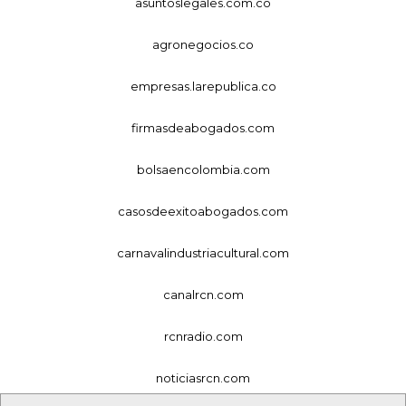
asuntoslegales.com.co
agronegocios.co
empresas.larepublica.co
firmasdeabogados.com
bolsaencolombia.com
casosdeexitoabogados.com
carnavalindustriacultural.com
canalrcn.com
rcnradio.com
noticiasrcn.com