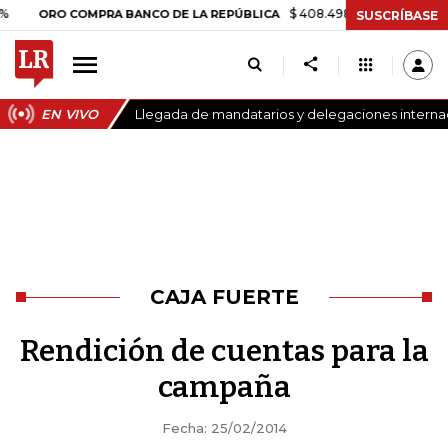
$ 408.498,97
+$ 8.753,81
+2,1
ORO COMPRA BANCO DE LA REPÚBLICA
SUSCRÍBASE
EN VIVO
Llegada de mandatarios y delegaciones internaci
CAJA FUERTE
Rendición de cuentas para la
campaña
Fecha: 25/02/2014