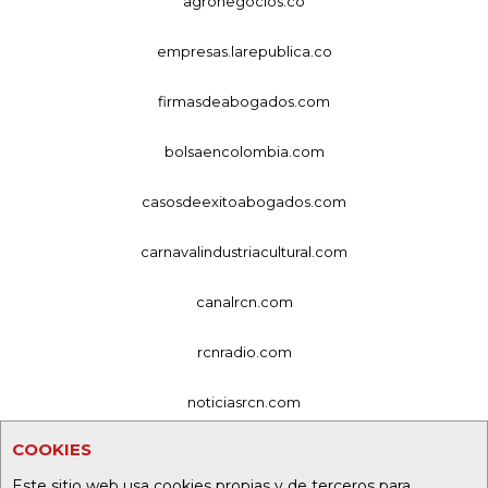
agronegocios.co
empresas.larepublica.co
firmasdeabogados.com
bolsaencolombia.com
casosdeexitoabogados.com
carnavalindustriacultural.com
canalrcn.com
rcnradio.com
noticiasrcn.com
COOKIES
lafm.com.co
Este sitio web usa cookies propias y de terceros para