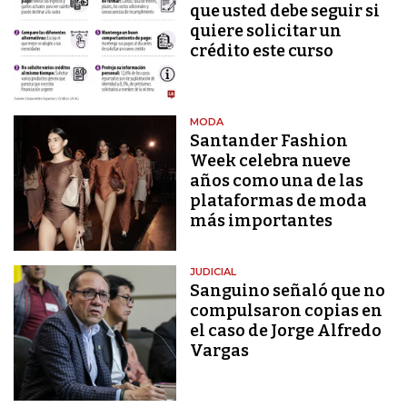
que usted debe seguir si
quiere solicitar un
crédito este curso
MODA
Santander Fashion
Week celebra nueve
años como una de las
plataformas de moda
más importantes
JUDICIAL
Sanguino señaló que no
compulsaron copias en
el caso de Jorge Alfredo
Vargas