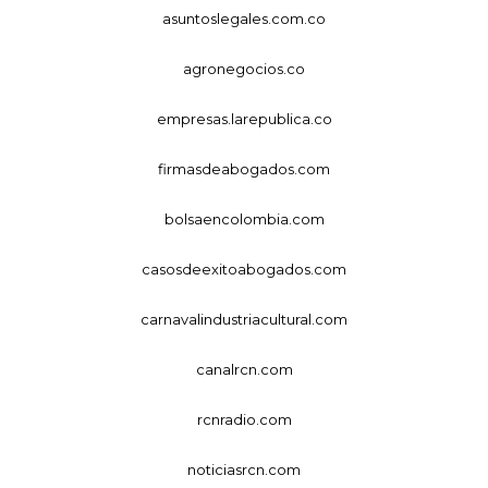
asuntoslegales.com.co
agronegocios.co
empresas.larepublica.co
firmasdeabogados.com
bolsaencolombia.com
casosdeexitoabogados.com
carnavalindustriacultural.com
canalrcn.com
rcnradio.com
noticiasrcn.com