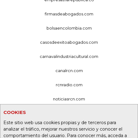
firmasdeabogados.com
bolsaencolombia.com
casosdeexitoabogados.com
carnavalindustriacultural.com
canalrcn.com
rcnradio.com
noticiasrcn.com
COOKIES
lafm.com.co
Este sitio web usa cookies propias y de terceros para
alerta.com.co
analizar el tráfico, mejorar nuestros servicio y conocer el
comportamiento del usuario. Para conocer más, acceda a