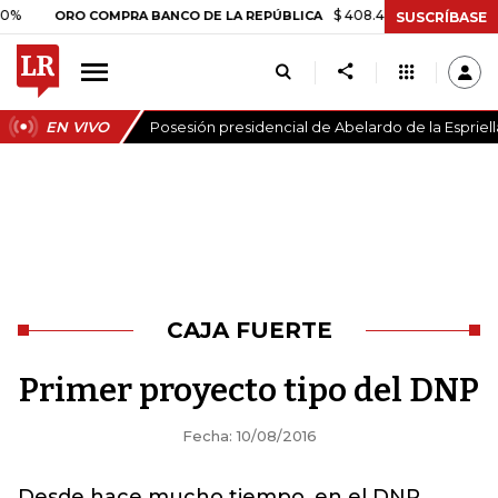
$ 408.498,97
+$ 8.753,81
+2,
ORO COMPRA BANCO DE LA REPÚBLICA
SUSCRÍBASE
EN VIVO
Posesión presidencial de Abelardo de la Espriell
CAJA FUERTE
Primer proyecto tipo del DNP
Fecha: 10/08/2016
Desde hace mucho tiempo, en el DNP