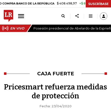
$ 408.498,97
+$ 8.753,81
+2,19%
 BANCO DE LA REPÚBLICA
TASA 
SUSCRÍBASE
EN VIVO
Posesión presidencial de Abelardo de la Espriell
CAJA FUERTE
Pricesmart refuerza medidas
de protección
Fecha: 23/04/2020