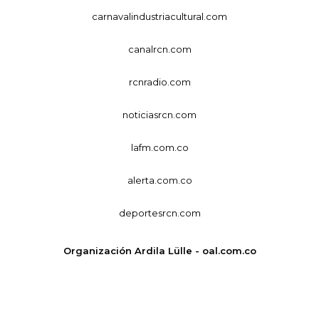
carnavalindustriacultural.com
canalrcn.com
rcnradio.com
noticiasrcn.com
lafm.com.co
alerta.com.co
deportesrcn.com
Organización Ardila Lülle - oal.com.co