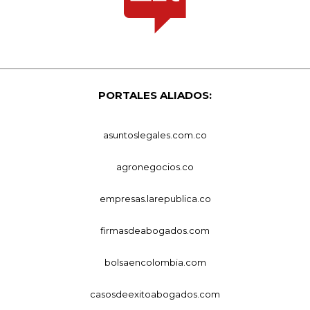
PORTALES ALIADOS:
asuntoslegales.com.co
agronegocios.co
empresas.larepublica.co
firmasdeabogados.com
bolsaencolombia.com
casosdeexitoabogados.com