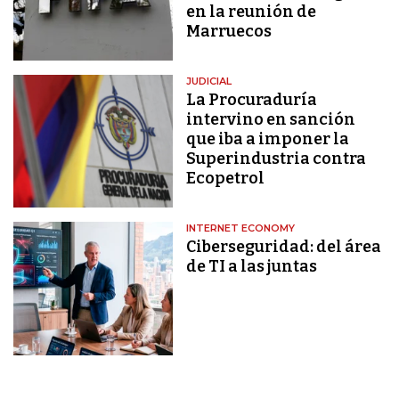
en la reunión de
Marruecos
JUDICIAL
La Procuraduría
intervino en sanción
que iba a imponer la
Superindustria contra
Ecopetrol
INTERNET ECONOMY
Ciberseguridad: del área
de TI a las juntas