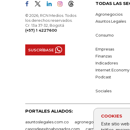
TODAS LAS SE
Agronegocios
© 2026, RCN Medios. Todos
los derechos reservados.
Asuntos Legales
Cr. 13a 37-32, Bogotá
(+57) 1 4227600
Consumo
Empresas
SUSCRÍBASE
Finanzas
Indicadores
Internet Economy
Podcast
Sociales
PORTALES ALIADOS:
COOKIES
asuntoslegales.com.co
agronegocios.co
empresas
Este sitio web
casosdeexitoabogados.com
carnavalindustriacultur