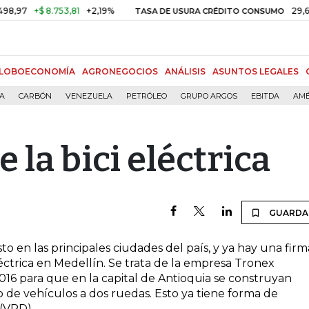
97
+$ 8.753,81
+2,19%
29,66%
TASA DE USURA CRÉDITO CONSUMO
LOBOECONOMÍA
AGRONEGOCIOS
ANÁLISIS
ASUNTOS LEGALES
ÍA
CARBÓN
VENEZUELA
PETRÓLEO
GRUPO ARGOS
EBITDA
AMÉ
e la bici eléctrica
GUARDA
sto en las principales ciudades del país, y ya hay una firm
léctrica en Medellín. Se trata de la empresa Tronex
2016 para que en la capital de Antioquia se construyan
o de vehículos a dos ruedas. Esto ya tiene forma de
 (VPD)