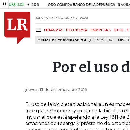
US$ 0,05
+1,40%
$ 408.498,
ORO COMPRA BANCO DE LA REPÚBLICA
JUEVES, 06 DE AGOSTO DE 2026
FINANZAS
ECONOMÍA
EMPRESAS
OCIO
G
TEMAS DE CONVERSACIÓN
LA CALERA
MINER
Por el uso d
jueves, 15 de diciembre de 2016
El uso de la bicicleta tradicional aún es mode
que quiere imponer y masificar la bicicleta e
Indusrial que está apelando a la Ley 1811 de 
estaciones de recarga y préstamo de este tip
proyecto y fue presentado a las autoridades.