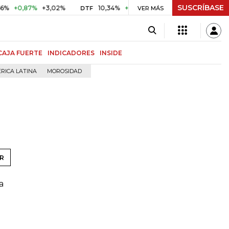
SUSCRÍBASE
+0,87%
+3,02%
10,34%
+0,10%
+0,98%
$ 416,86
+$
DTF
VER MÁS
UVR
CAJA FUERTE
INDICADORES
INSIDE
RICA LATINA
MOROSIDAD
R
a