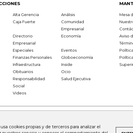
CCIONES
MANT
Alta Gerencia
Análisis
Mesa d
Caja Fuerte
Comunidad
Nuestr
Empresarial
Contác
Directorio
Economía
Aviso 
Empresarial
Términ
Especiales
Eventos
Políti
Finanzas Personales
Globoeconomía
Polític
Infraestructura
Inside
Superi
Obituarios
Ocio
Responsabilidad
Salud Ejecutiva
Social
Videos
.larepublica.co
firmasdeabogados.com
bolsaencolombia.com
 usa cookies propias y de terceros para analizar el
al.com
canalrcn.com
rcnradio.com
noticiasrcn.com
lafm.c