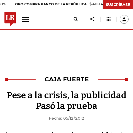
$ 408.498,97
+$ 8.753,81
+2
ORO COMPRA BANCO DE LA REPÚBLICA
SUSCRÍBASE
CAJA FUERTE
Pese a la crisis, la publicidad
Pasó la prueba
Fecha: 05/12/2012