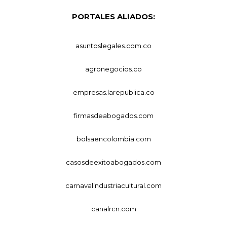
PORTALES ALIADOS:
asuntoslegales.com.co
agronegocios.co
empresas.larepublica.co
firmasdeabogados.com
bolsaencolombia.com
casosdeexitoabogados.com
carnavalindustriacultural.com
canalrcn.com