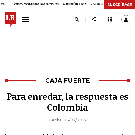
$ 408.498,97
+$ 8.753,81
+2,
ORO COMPRA BANCO DE LA REPÚBLICA
SUSCRÍBASE
CAJA FUERTE
Para enredar, la respuesta es
Colombia
Fecha: 25/07/2013