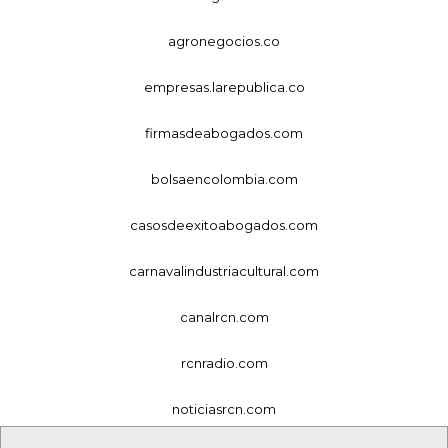
agronegocios.co
empresas.larepublica.co
firmasdeabogados.com
bolsaencolombia.com
casosdeexitoabogados.com
carnavalindustriacultural.com
canalrcn.com
rcnradio.com
noticiasrcn.com