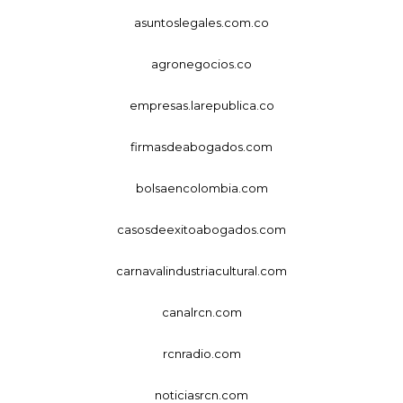
asuntoslegales.com.co
agronegocios.co
empresas.larepublica.co
firmasdeabogados.com
bolsaencolombia.com
casosdeexitoabogados.com
carnavalindustriacultural.com
canalrcn.com
rcnradio.com
noticiasrcn.com