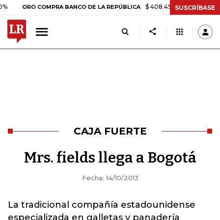
$ 408.498,97
+$ 8.753,81
+2,
ORO COMPRA BANCO DE LA REPÚBLICA
SUSCRÍBASE
CAJA FUERTE
Mrs. fields llega a Bogotá
Fecha: 14/10/2013
La tradicional compañía estadounidense
especializada en galletas y panadería