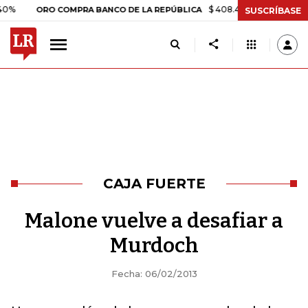
$ 408.498,97
+$ 8.753,81
+2
ORO COMPRA BANCO DE LA REPÚBLICA
SUSCRÍBASE
CAJA FUERTE
Malone vuelve a desafiar a
Murdoch
Fecha: 06/02/2013