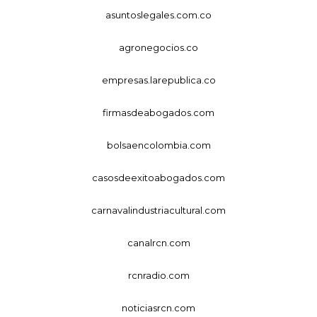
asuntoslegales.com.co
agronegocios.co
empresas.larepublica.co
firmasdeabogados.com
bolsaencolombia.com
casosdeexitoabogados.com
carnavalindustriacultural.com
canalrcn.com
rcnradio.com
noticiasrcn.com