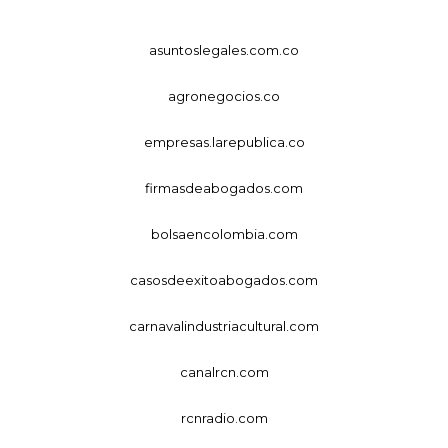
asuntoslegales.com.co
agronegocios.co
empresas.larepublica.co
firmasdeabogados.com
bolsaencolombia.com
casosdeexitoabogados.com
carnavalindustriacultural.com
canalrcn.com
rcnradio.com