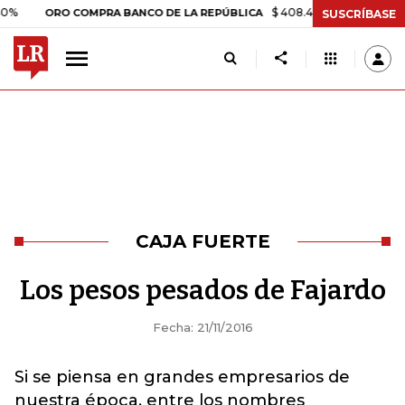
$ 408.498,97
+$ 8.753,81
+2
ORO COMPRA BANCO DE LA REPÚBLICA
SUSCRÍBASE
CAJA FUERTE
Los pesos pesados de Fajardo
Fecha: 21/11/2016
Si se piensa en grandes empresarios de
nuestra época, entre los nombres