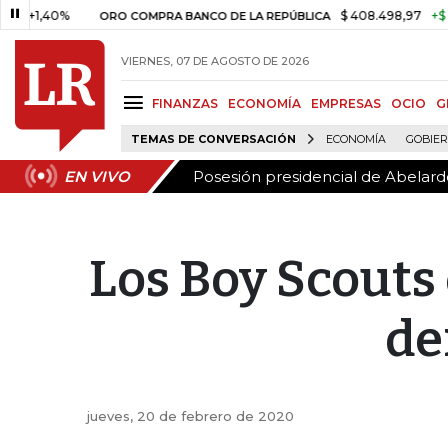
Posesión presidencial de Abelardo
EN VIVO
%
$ 408.498,97
+$ 8.753,81
+
ORO COMPRA BANCO DE LA REPÚBLICA
VIERNES, 07 DE AGOSTO DE 2026
FINANZAS
ECONOMÍA
EMPRESAS
OCIO
G
TEMAS DE CONVERSACIÓN
ECONOMÍA
GOBIE
Posesión presidencial de Abelardo
EN VIVO
Los Boy Scouts
de
jueves, 20 de febrero de 2020