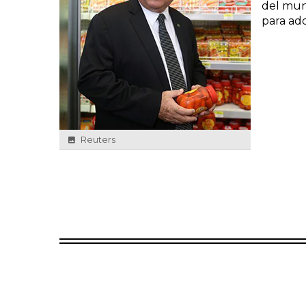
del mun
para adq
Reuters