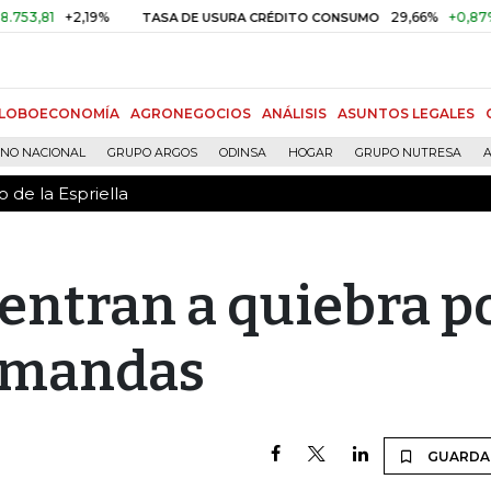
 de la Espriella
2,19%
29,66%
+0,87%
+3,02%
TASA DE USURA CRÉDITO CONSUMO
LOBOECONOMÍA
AGRONEGOCIOS
ANÁLISIS
ASUNTOS LEGALES
RNO NACIONAL
GRUPO ARGOS
ODINSA
HOGAR
GRUPO NUTRESA
A
 de la Espriella
 entran a quiebra p
mandas
GUARDA