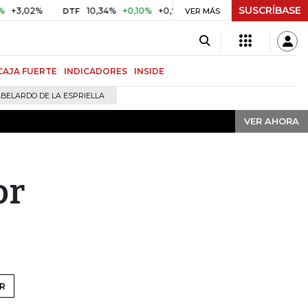
SUSCRÍBASE
VER AHORA
10,34%
+0,10%
+0,98%
$ 416,91
+$ 0,05
+0,01%
DTF
UVR
VER MÁS
CAJA FUERTE
INDICADORES
INSIDE
BELARDO DE LA ESPRIELLA
VER AHORA
or
R