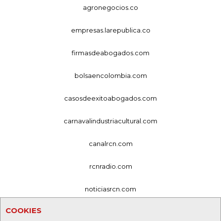
agronegocios.co
empresas.larepublica.co
firmasdeabogados.com
bolsaencolombia.com
casosdeexitoabogados.com
carnavalindustriacultural.com
canalrcn.com
rcnradio.com
noticiasrcn.com
COOKIES
lafm.com.co