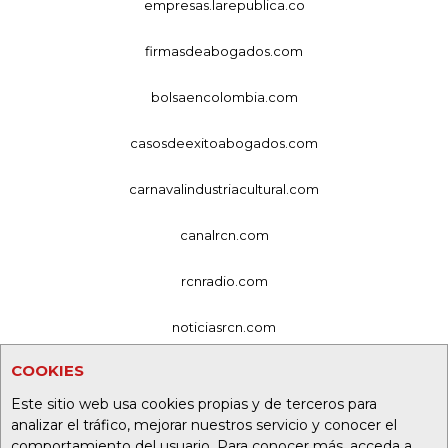
empresas.larepublica.co
firmasdeabogados.com
bolsaencolombia.com
casosdeexitoabogados.com
carnavalindustriacultural.com
canalrcn.com
rcnradio.com
noticiasrcn.com
COOKIES
lafm.com.co
Este sitio web usa cookies propias y de terceros para
alerta.com.co
analizar el tráfico, mejorar nuestros servicio y conocer el
comportamiento del usuario. Para conocer más, acceda a