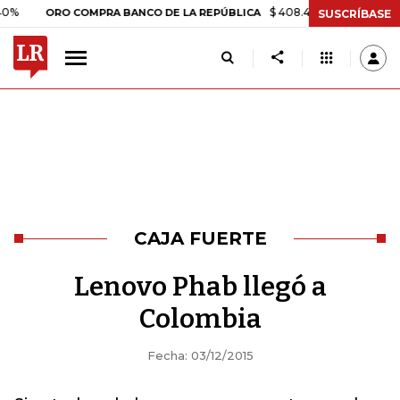
$ 408.498,97
+$ 8.753,81
+2,
ORO COMPRA BANCO DE LA REPÚBLICA
SUSCRÍBASE
CAJA FUERTE
Lenovo Phab llegó a
Colombia
Fecha: 03/12/2015