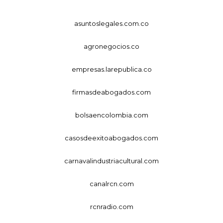
asuntoslegales.com.co
agronegocios.co
empresas.larepublica.co
firmasdeabogados.com
bolsaencolombia.com
casosdeexitoabogados.com
carnavalindustriacultural.com
canalrcn.com
rcnradio.com