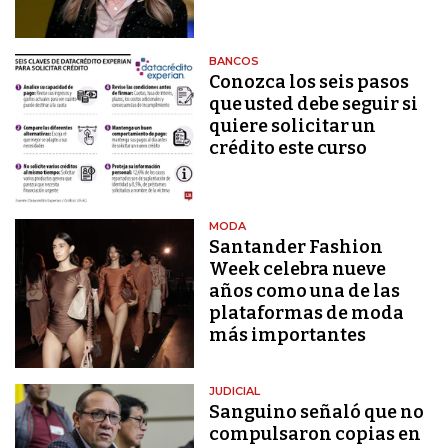
BANCOS
Conozca los seis pasos
que usted debe seguir si
quiere solicitar un
crédito este curso
MODA
Santander Fashion
Week celebra nueve
años como una de las
plataformas de moda
más importantes
JUDICIAL
Sanguino señaló que no
compulsaron copias en