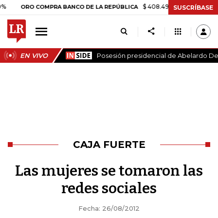
$ 408.498,97
+$ 8.753,81
+2,1
ORO COMPRA BANCO DE LA REPÚBLICA
SUSCRÍBASE
EN VIVO
Posesión presidencial de Abelardo De 
CAJA FUERTE
Las mujeres se tomaron las
redes sociales
Fecha: 26/08/2012