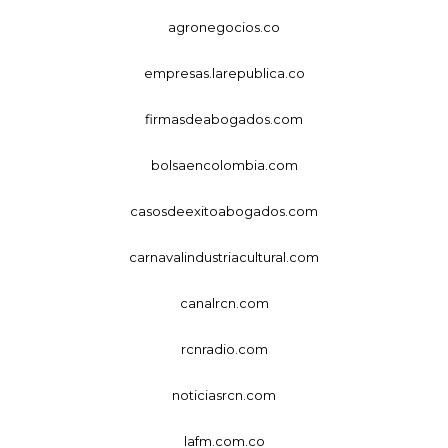
agronegocios.co
empresas.larepublica.co
firmasdeabogados.com
bolsaencolombia.com
casosdeexitoabogados.com
carnavalindustriacultural.com
canalrcn.com
rcnradio.com
noticiasrcn.com
lafm.com.co