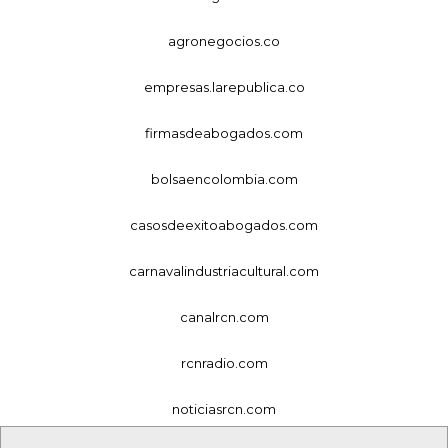
agronegocios.co
empresas.larepublica.co
firmasdeabogados.com
bolsaencolombia.com
casosdeexitoabogados.com
carnavalindustriacultural.com
canalrcn.com
rcnradio.com
noticiasrcn.com