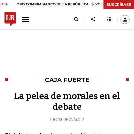
$ 399.745,16
+$ 2.295,71
+0,
ORO COMPRA BANCO DE LA REPÚBLICA
SUSCRÍBASE
CAJA FUERTE
La pelea de morales en el
debate
Fecha: 11/05/2017