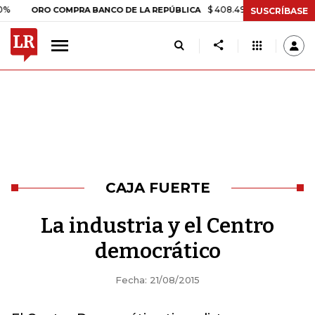
$ 408.498,97
+$ 8.753,81
+2,
ORO COMPRA BANCO DE LA REPÚBLICA
SUSCRÍBASE
CAJA FUERTE
La industria y el Centro
democrático
Fecha: 21/08/2015