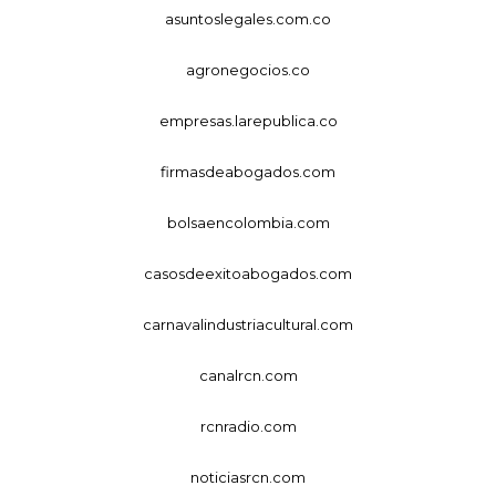
asuntoslegales.com.co
agronegocios.co
empresas.larepublica.co
firmasdeabogados.com
bolsaencolombia.com
casosdeexitoabogados.com
carnavalindustriacultural.com
canalrcn.com
rcnradio.com
noticiasrcn.com