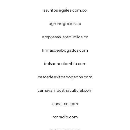
asuntoslegales.com.co
agronegocios.co
empresas.larepublica.co
firmasdeabogados.com
bolsaencolombia.com
casosdeexitoabogados.com
carnavalindustriacultural.com
canalrcn.com
rcnradio.com