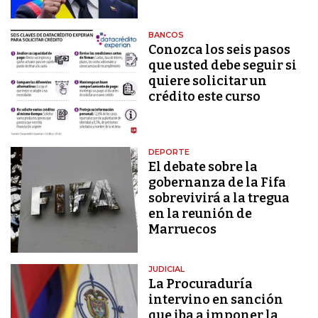
BANCOS
Conozca los seis pasos
que usted debe seguir si
quiere solicitar un
crédito este curso
DEPORTE
El debate sobre la
gobernanza de la Fifa
sobrevivirá a la tregua
en la reunión de
Marruecos
JUDICIAL
La Procuraduría
intervino en sanción
que iba a imponer la