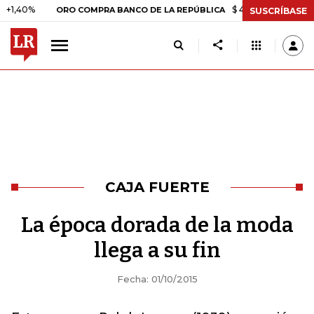
40%
$ 408.498,97
+$ 8.753,
ORO COMPRA BANCO DE LA REPÚBLICA
SUSCRÍBASE
CAJA FUERTE
La época dorada de la moda
llega a su fin
Fecha: 01/10/2015