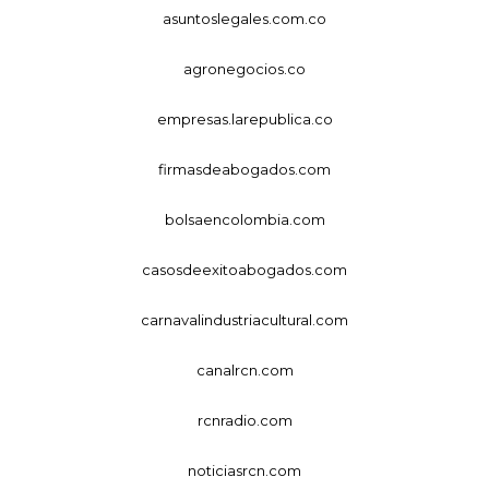
asuntoslegales.com.co
agronegocios.co
empresas.larepublica.co
firmasdeabogados.com
bolsaencolombia.com
casosdeexitoabogados.com
carnavalindustriacultural.com
canalrcn.com
rcnradio.com
noticiasrcn.com