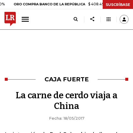
$ 408.498,97
+$ 8.753,81
+2,1
ORO COMPRA BANCO DE LA REPÚBLICA
SUSCRÍBASE
CAJA FUERTE
La carne de cerdo viaja a
China
Fecha: 18/05/2017