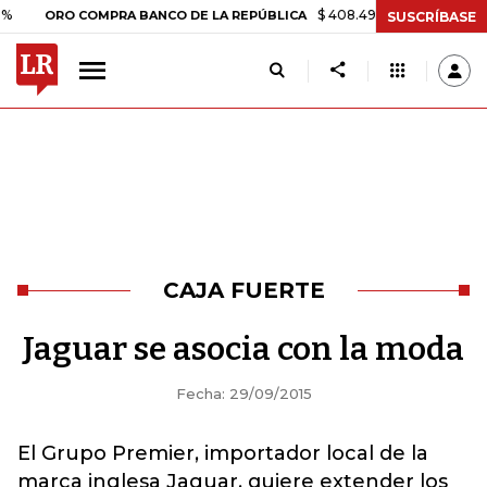
$ 408.498,97
+$ 8.753,81
+2,1
ORO COMPRA BANCO DE LA REPÚBLICA
SUSCRÍBASE
CAJA FUERTE
Jaguar se asocia con la moda
Fecha: 29/09/2015
El Grupo Premier, importador local de la
marca inglesa Jaguar, quiere extender los