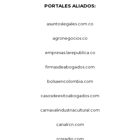
PORTALES ALIADOS:
asuntoslegales.com.co
agronegocios.co
empresas.larepublica.co
firmasdeabogados.com
bolsaencolombia.com
casosdeexitoabogados.com
carnavalindustriacultural.com
canalrcn.com
rcnradio.com