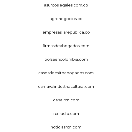
asuntoslegales.com.co
agronegocios.co
empresas.larepublica.co
firmasdeabogados.com
bolsaencolombia.com
casosdeexitoabogados.com
carnavalindustriacultural.com
canalrcn.com
rcnradio.com
noticiasrcn.com