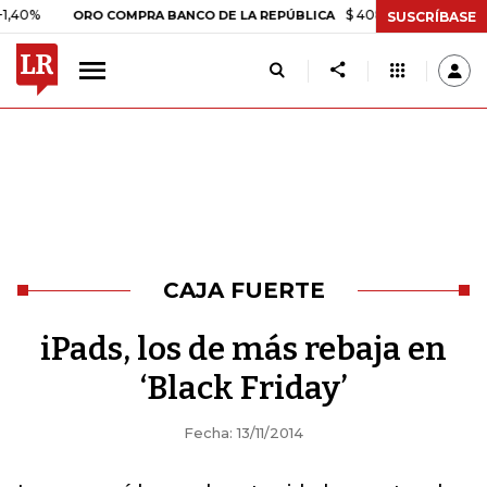
$ 408.498,97
+$ 8.753,81
ORO COMPRA BANCO DE LA REPÚBLICA
SUSCRÍBASE
CAJA FUERTE
iPads, los de más rebaja en
‘Black Friday’
Fecha: 13/11/2014