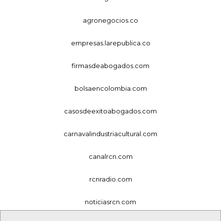
agronegocios.co
empresas.larepublica.co
firmasdeabogados.com
bolsaencolombia.com
casosdeexitoabogados.com
carnavalindustriacultural.com
canalrcn.com
rcnradio.com
noticiasrcn.com