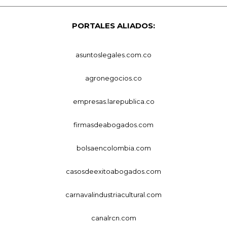
PORTALES ALIADOS:
asuntoslegales.com.co
agronegocios.co
empresas.larepublica.co
firmasdeabogados.com
bolsaencolombia.com
casosdeexitoabogados.com
carnavalindustriacultural.com
canalrcn.com