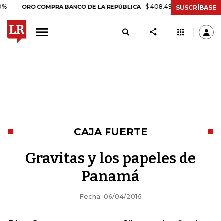
$ 408.498,97
+$ 8.753,81
+2,
ORO COMPRA BANCO DE LA REPÚBLICA
SUSCRÍBASE
CAJA FUERTE
Gravitas y los papeles de
Panamá
Fecha: 06/04/2016