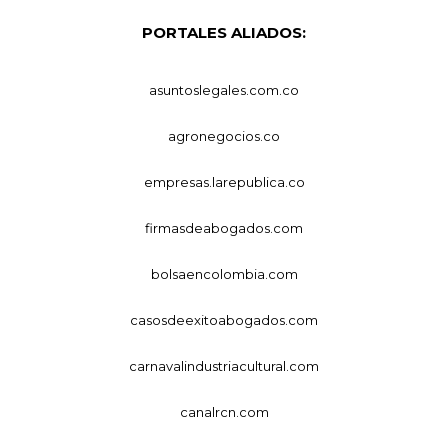
PORTALES ALIADOS:
asuntoslegales.com.co
agronegocios.co
empresas.larepublica.co
firmasdeabogados.com
bolsaencolombia.com
casosdeexitoabogados.com
carnavalindustriacultural.com
canalrcn.com