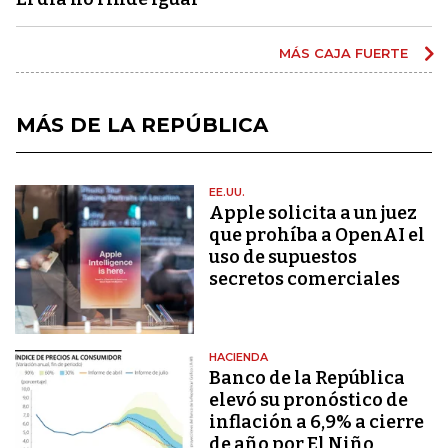
MÁS CAJA FUERTE
MÁS DE LA REPÚBLICA
EE.UU.
Apple solicita a un juez
que prohíba a OpenAI el
uso de supuestos
secretos comerciales
HACIENDA
Banco de la República
elevó su pronóstico de
inflación a 6,9% a cierre
de año por El Niño