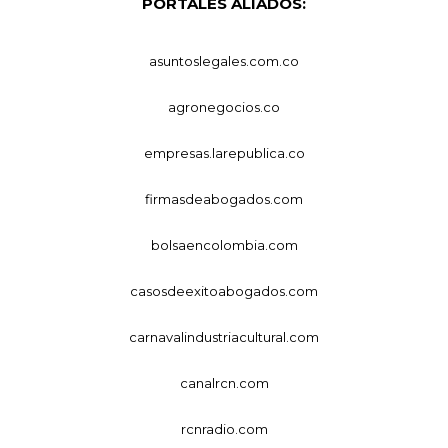
PORTALES ALIADOS:
asuntoslegales.com.co
agronegocios.co
empresas.larepublica.co
firmasdeabogados.com
bolsaencolombia.com
casosdeexitoabogados.com
carnavalindustriacultural.com
canalrcn.com
rcnradio.com