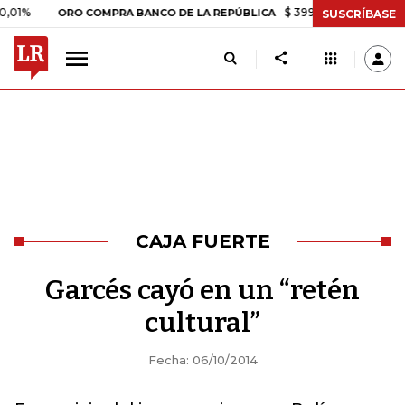
$ 399.745,16
+$ 2.295,71
+
ORO COMPRA BANCO DE LA REPÚBLICA
SUSCRÍBASE
CAJA FUERTE
Garcés cayó en un “retén
cultural”
Fecha: 06/10/2014