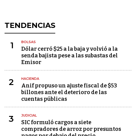
TENDENCIAS
BOLSAS
1
Dólar cerró $25 a la baja y volvió a la
senda bajista pese a las subastas del
Emisor
HACIENDA
2
Anif propuso un ajuste fiscal de $53
billones ante el deterioro de las
cuentas públicas
JUDICIAL
3
SIC formuló cargos a siete
compradores de arroz por presuntos
pagos por debajo del precio