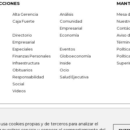
CCIONES
MANT
Alta Gerencia
Análisis
Mesa d
Caja Fuerte
Comunidad
Nuestr
Empresarial
Contác
Directorio
Economía
Aviso 
Empresarial
Términ
Especiales
Eventos
Políti
Finanzas Personales
Globoeconomía
Polític
Infraestructura
Inside
Superi
Obituarios
Ocio
Responsabilidad
Salud Ejecutiva
Social
Videos
.larepublica.co
firmasdeabogados.com
bolsaencolombia.com
 usa cookies propias y de terceros para analizar el
al.com
canalrcn.com
rcnradio.com
noticiasrcn.com
lafm.c