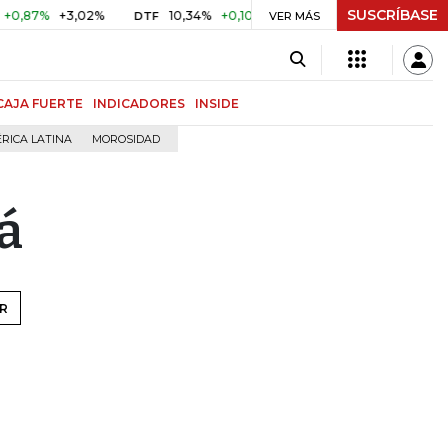
SUSCRÍBASE
87%
+3,02%
10,34%
+0,10%
+0,98%
$ 416,86
+$ 0,0
DTF
VER MÁS
UVR
CAJA FUERTE
INDICADORES
INSIDE
RICA LATINA
MOROSIDAD
á
R