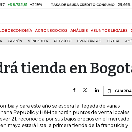
$ 8.753,81
+2,19%
29,66%
+0,
TASA DE USURA CRÉDITO CONSUMO
LOBOECONOMÍA
AGRONEGOCIOS
ANÁLISIS
ASUNTOS LEGALES
ÍA
CARBÓN
VENEZUELA
PETRÓLEO
GRUPO ARGOS
EBITDA
AMÉ
drá tienda en Bogot
GUARDA
lombia y para este año se espera la llegada de varias
Banana Republic y H&M tendrán puntos de venta locales
ver 21, reconocida por sus bajos precios en el mercado,
en mayo estará lista la primera tienda de la franquicia y