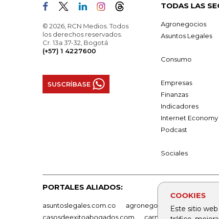
TODAS LAS SE
Agronegocios
© 2026, RCN Medios. Todos
los derechos reservados.
Asuntos Legales
Cr. 13a 37-32, Bogotá
(+57) 1 4227600
Consumo
Empresas
SUSCRÍBASE
Finanzas
Indicadores
Internet Economy
Podcast
Sociales
PORTALES ALIADOS:
COOKIES
asuntoslegales.com.co
agronegocios.co
empresas
Este sitio web
casosdeexitoabogados.com
carnavalindustriacultur