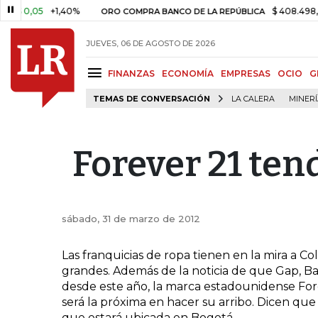
 0,05
+1,40%
$ 408.498,97
+
ORO COMPRA BANCO DE LA REPÚBLICA
JUEVES, 06 DE AGOSTO DE 2026
FINANZAS
ECONOMÍA
EMPRESAS
OCIO
G
TEMAS DE CONVERSACIÓN
LA CALERA
MINER
Forever 21 ten
sábado, 31 de marzo de 2012
Las franquicias de ropa tienen en la mira a Co
grandes. Además de la noticia de que Gap, 
desde este año, la marca estadounidense Fore
será la próxima en hacer su arribo. Dicen que 
que estará ubicada en Bogotá.