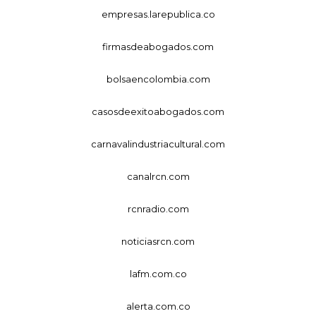
empresas.larepublica.co
firmasdeabogados.com
bolsaencolombia.com
casosdeexitoabogados.com
carnavalindustriacultural.com
canalrcn.com
rcnradio.com
noticiasrcn.com
lafm.com.co
alerta.com.co