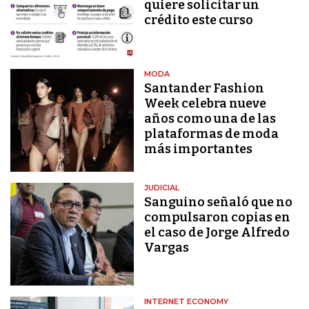
quiere solicitar un
crédito este curso
MODA
Santander Fashion
Week celebra nueve
años como una de las
plataformas de moda
más importantes
JUDICIAL
Sanguino señaló que no
compulsaron copias en
el caso de Jorge Alfredo
Vargas
INTERNET ECONOMY