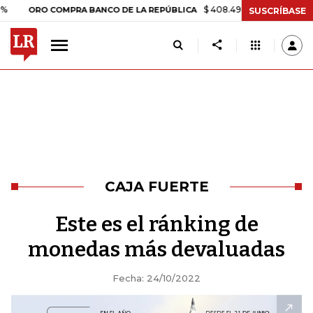
$ 408.498,97
+$ 8.753,81
+2,19%
O COMPRA BANCO DE LA REPÚBLICA
SUSCRÍBASE
CAJA FUERTE
Este es el ránking de
monedas más devaluadas
Fecha: 24/10/2022