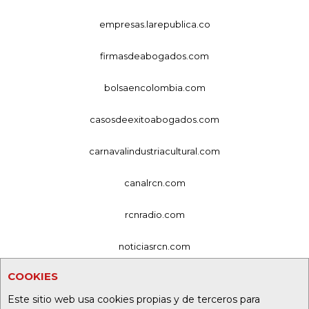
empresas.larepublica.co
firmasdeabogados.com
bolsaencolombia.com
casosdeexitoabogados.com
carnavalindustriacultural.com
canalrcn.com
rcnradio.com
noticiasrcn.com
COOKIES
lafm.com.co
Este sitio web usa cookies propias y de terceros para