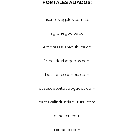
PORTALES ALIADOS:
asuntoslegales.com.co
agronegocios.co
empresas.larepublica.co
firmasdeabogados.com
bolsaencolombia.com
casosdeexitoabogados.com
carnavalindustriacultural.com
canalrcn.com
rcnradio.com