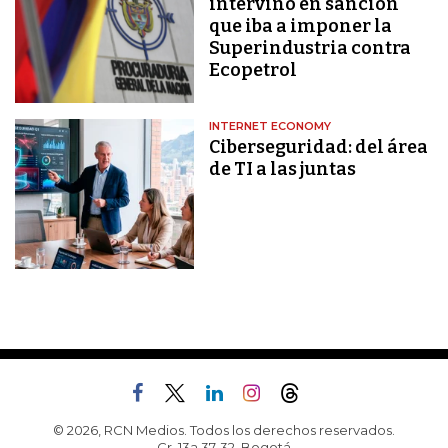
intervino en sanción
que iba a imponer la
Superindustria contra
Ecopetrol
INTERNET ECONOMY
Ciberseguridad: del área
de TI a las juntas
© 2026, RCN Medios. Todos los derechos reservados.
Cr. 13a 37-32, Bogotá