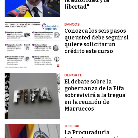
la autoridad y la
libertad"
BANCOS
Conozca los seis pasos
que usted debe seguir si
quiere solicitar un
crédito este curso
DEPORTE
El debate sobre la
gobernanza de la Fifa
sobrevivirá a la tregua
en la reunión de
Marruecos
JUDICIAL
La Procuraduría