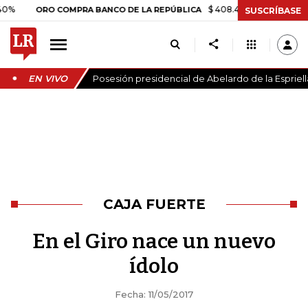
$ 408.498,97
+$ 8.753,81
+2
ORO COMPRA BANCO DE LA REPÚBLICA
SUSCRÍBASE
EN VIVO
Posesión presidencial de Abelardo de la Espriell
CAJA FUERTE
En el Giro nace un nuevo
ídolo
Fecha: 11/05/2017